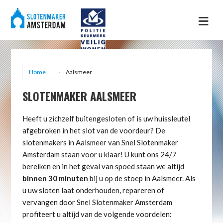
Home
Dienst
Menu
Inbraa
Sloten
opene
Sloten
Verva
Werkg
Home
Aalsmeer
Conta
SLOTENMAKER AALSMEER
Heeft u zichzelf buitengesloten of is uw huissleutel
afgebroken in het slot van de voordeur? De
slotenmakers in Aalsmeer van Snel Slotenmaker
Amsterdam staan voor u klaar! U kunt ons 24/7
bereiken en in het geval van spoed staan we altijd
binnen 30 minuten
bij u op de stoep in Aalsmeer. Als
u uw sloten laat onderhouden, repareren of
vervangen door Snel Slotenmaker Amsterdam
profiteert u altijd van de volgende voordelen: